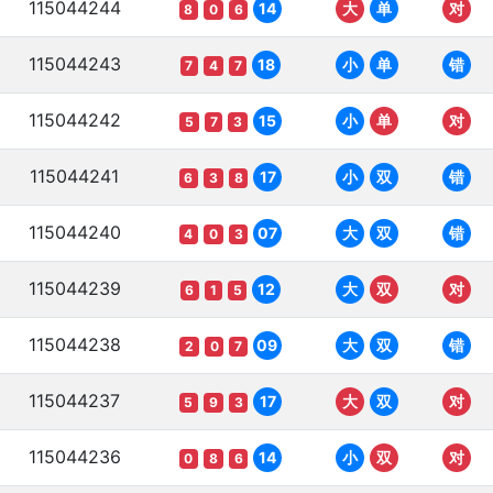
115044244
14
大
单
对
8
0
6
115044243
18
小
单
错
7
4
7
115044242
15
小
单
对
5
7
3
115044241
17
小
双
错
6
3
8
115044240
07
大
双
错
4
0
3
115044239
12
大
双
对
6
1
5
115044238
09
大
双
错
2
0
7
115044237
17
大
双
对
5
9
3
115044236
14
小
双
对
0
8
6