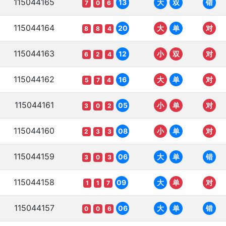
115044165
13
大
双
错
7
0
6
115044164
20
大
单
对
8
8
4
115044163
12
小
双
对
6
2
4
115044162
16
大
单
对
5
7
4
115044161
05
小
单
对
3
0
2
115044160
08
小
单
对
2
3
3
115044159
06
大
单
错
3
0
3
115044158
09
大
单
对
1
1
7
115044157
06
大
单
错
0
0
6