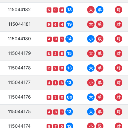
115044182
18
大
单
对
5
9
4
115044181
19
大
单
对
9
6
4
115044180
14
小
双
对
4
9
1
115044179
15
大
单
对
8
2
5
115044178
13
大
单
对
2
2
9
115044177
13
小
单
对
4
1
8
115044176
09
大
单
对
6
3
0
115044175
13
大
单
对
4
8
1
115044174
12
小
双
对
5
7
0