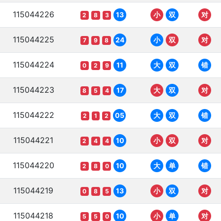
115044226
13
小
双
对
2
8
3
115044225
24
小
双
对
7
9
8
115044224
11
大
双
错
0
2
9
115044223
17
大
双
对
8
5
4
115044222
05
大
双
错
2
1
2
115044221
10
小
双
对
2
4
4
115044220
10
大
单
错
2
8
0
115044219
13
小
双
对
0
8
5
115044218
10
小
单
对
5
5
0