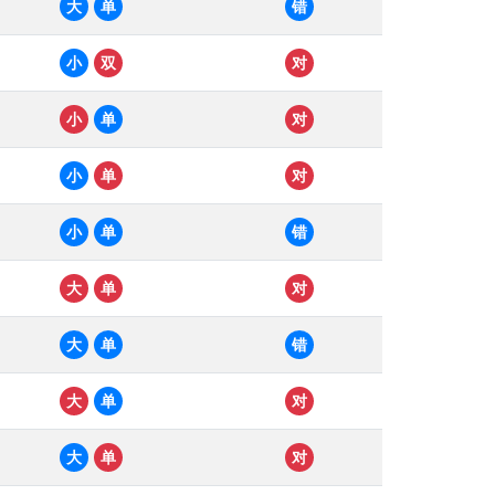
大
单
错
小
双
对
小
单
对
小
单
对
小
单
错
大
单
对
大
单
错
大
单
对
大
单
对