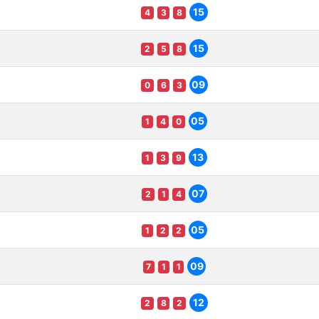
15
4
3
8
15
2
5
8
09
0
6
3
05
1
4
0
13
1
3
9
07
2
1
4
05
1
2
2
09
7
1
1
12
2
8
2