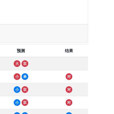
预测
结果
大
双
小
单
对
小
双
对
小
双
对