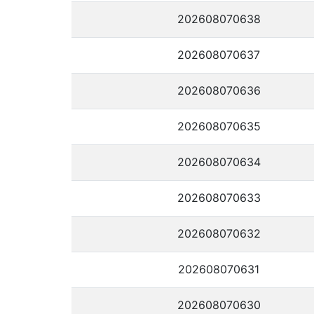
202608070638
202608070637
202608070636
202608070635
202608070634
202608070633
202608070632
202608070631
202608070630