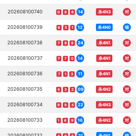
202608100740
杀4N3
14
对
0
8
6
202608100739
杀4N0
12
错
6
5
1
202608100738
杀4N1
24
对
7
9
8
202608100737
杀4N1
14
对
7
7
0
202608100736
杀4N1
11
对
7
1
3
202608100735
杀4N2
09
对
4
3
2
202608100734
杀4N3
22
对
9
9
4
202608100733
杀4N2
16
对
1
6
9
202608100732
杀4N1
21
错
4
9
8