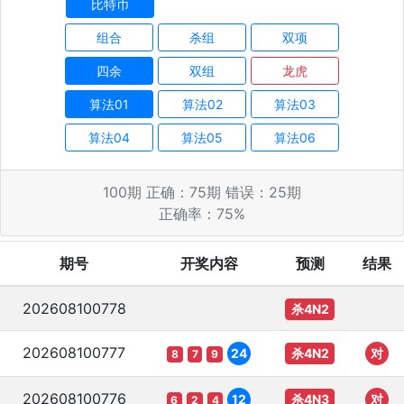
比特币
组合
杀组
双项
四余
双组
龙虎
算法01
算法02
算法03
算法04
算法05
算法06
100
期 正确：
75
期 错误：
25
期
正确率：
75
%
期号
开奖内容
预测
结果
202608100778
杀4N2
202608100777
杀4N2
24
对
8
7
9
202608100776
杀4N3
12
对
6
2
4