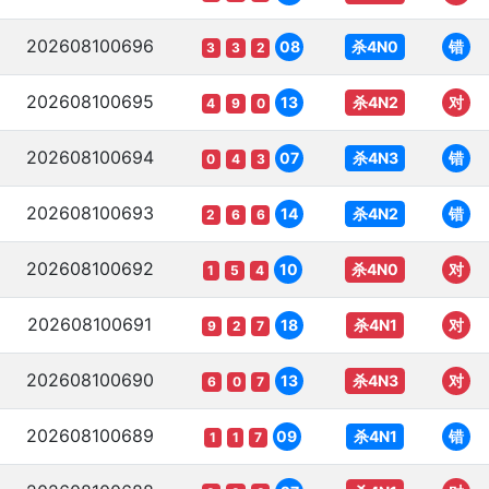
202608100696
杀4N0
08
错
3
3
2
202608100695
杀4N2
13
对
4
9
0
202608100694
杀4N3
07
错
0
4
3
202608100693
杀4N2
14
错
2
6
6
202608100692
杀4N0
10
对
1
5
4
202608100691
杀4N1
18
对
9
2
7
202608100690
杀4N3
13
对
6
0
7
202608100689
杀4N1
09
错
1
1
7