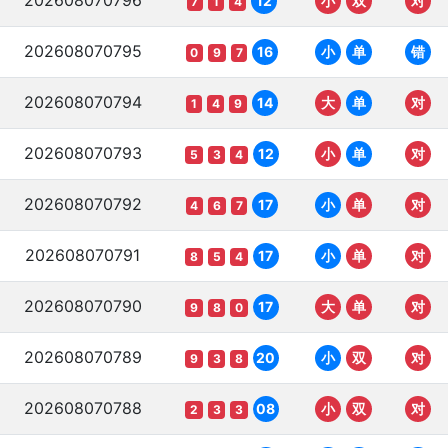
12
小
双
对
7
1
4
202608070795
16
小
单
错
0
9
7
202608070794
14
大
单
对
1
4
9
202608070793
12
小
单
对
5
3
4
202608070792
17
小
单
对
4
6
7
202608070791
17
小
单
对
8
5
4
202608070790
17
大
单
对
9
8
0
202608070789
20
小
双
对
9
3
8
202608070788
08
小
双
对
2
3
3