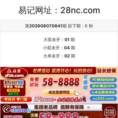
易记网址：28nc.com
第
202608070841
期 距下期：
6 秒
大双未开：
01
期
小双未开：
04
期
大单未开：
02
期