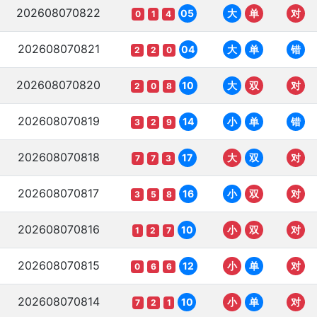
202608070822
05
大
单
对
0
1
4
202608070821
04
大
单
错
2
2
0
202608070820
10
大
双
对
2
0
8
202608070819
14
小
单
错
3
2
9
202608070818
17
大
双
对
7
7
3
202608070817
16
小
双
对
3
5
8
202608070816
10
小
双
对
1
2
7
202608070815
12
小
单
对
0
6
6
202608070814
10
小
单
对
7
2
1