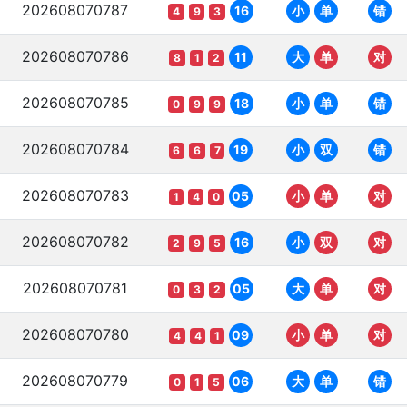
202608070787
16
小
单
错
4
9
3
202608070786
11
大
单
对
8
1
2
202608070785
18
小
单
错
0
9
9
202608070784
19
小
双
错
6
6
7
202608070783
05
小
单
对
1
4
0
202608070782
16
小
双
对
2
9
5
202608070781
05
大
单
对
0
3
2
202608070780
09
小
单
对
4
4
1
202608070779
06
大
单
错
0
1
5