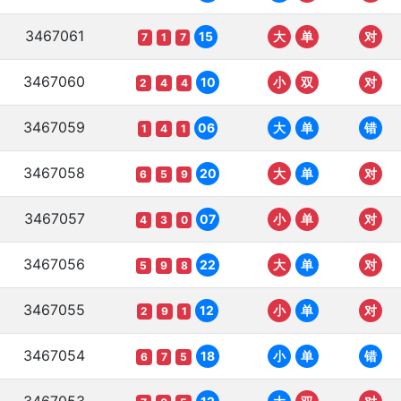
3467061
15
大
单
对
7
1
7
3467060
10
小
双
对
2
4
4
3467059
06
大
单
错
1
4
1
3467058
20
大
单
对
6
5
9
3467057
07
小
单
对
4
3
0
3467056
22
大
单
对
5
9
8
3467055
12
小
单
对
2
9
1
3467054
18
小
单
错
6
7
5
3467053