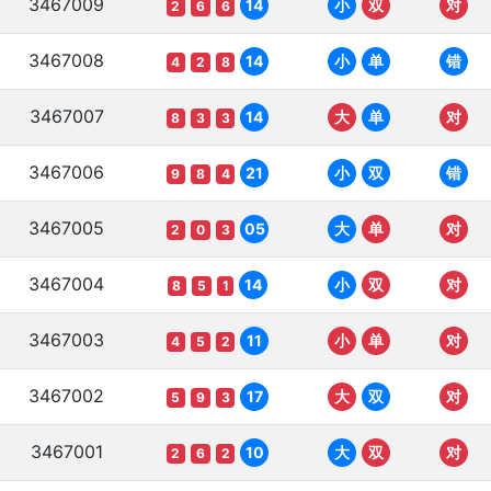
3467009
14
小
双
对
2
6
6
3467008
14
小
单
错
4
2
8
3467007
14
大
单
对
8
3
3
3467006
21
小
双
错
9
8
4
3467005
05
大
单
对
2
0
3
3467004
14
小
双
对
8
5
1
3467003
11
小
单
对
4
5
2
3467002
17
大
双
对
5
9
3
3467001
10
大
双
对
2
6
2