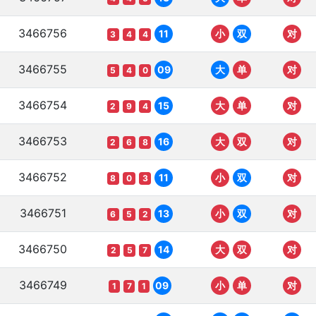
3466756
11
小
双
对
3
4
4
3466755
09
大
单
对
5
4
0
3466754
15
大
单
对
2
9
4
3466753
16
大
双
对
2
6
8
3466752
11
小
双
对
8
0
3
3466751
13
小
双
对
6
5
2
3466750
14
大
双
对
2
5
7
3466749
09
小
单
对
1
7
1