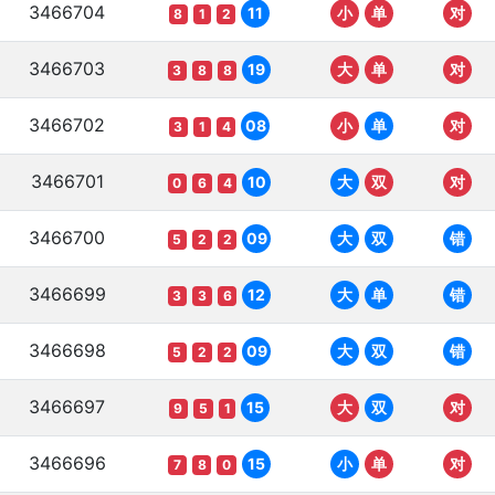
3466704
11
小
单
对
8
1
2
3466703
19
大
单
对
3
8
8
3466702
08
小
单
对
3
1
4
3466701
10
大
双
对
0
6
4
3466700
09
大
双
错
5
2
2
3466699
12
大
单
错
3
3
6
3466698
09
大
双
错
5
2
2
3466697
15
大
双
对
9
5
1
3466696
15
小
单
对
7
8
0