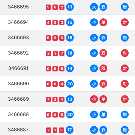
3466695
13
大
双
错
5
6
2
3466694
15
小
单
对
4
8
3
3466693
15
小
双
错
5
5
5
3466692
18
小
双
对
2
9
7
3466691
14
小
双
对
0
9
5
3466690
20
小
双
对
8
8
4
3466689
13
小
单
对
7
2
4
3466688
20
小
单
错
9
6
5
3466687
17
小
双
错
7
1
9