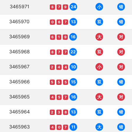
3465971
24
小
错
8
7
9
3465970
13
双
错
0
6
7
3465969
16
大
对
6
1
9
3465968
22
双
对
8
7
7
3465967
10
小
对
2
4
4
3465966
15
双
错
5
5
5
3465965
16
大
对
4
5
7
3465964
13
双
错
2
3
8
3465963
11
大
错
4
0
7