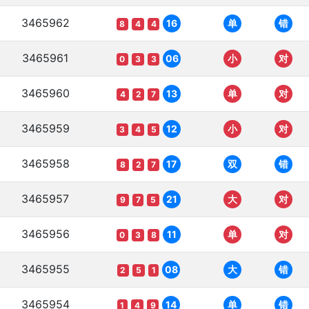
3465962
16
单
错
8
4
4
3465961
06
小
对
0
3
3
3465960
13
单
对
4
2
7
3465959
12
小
对
3
4
5
3465958
17
双
错
8
2
7
3465957
21
大
对
9
7
5
3465956
11
单
对
0
3
8
3465955
08
大
错
2
5
1
3465954
14
单
错
1
4
9