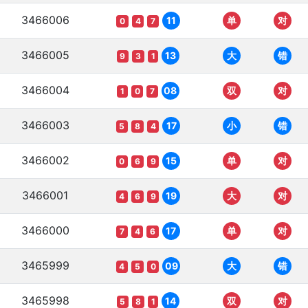
3466006
11
单
对
0
4
7
3466005
13
大
错
9
3
1
3466004
08
双
对
1
0
7
3466003
17
小
错
5
8
4
3466002
15
单
对
0
6
9
3466001
19
大
对
4
6
9
3466000
17
单
对
7
4
6
3465999
09
大
错
4
5
0
3465998
14
双
对
5
8
1