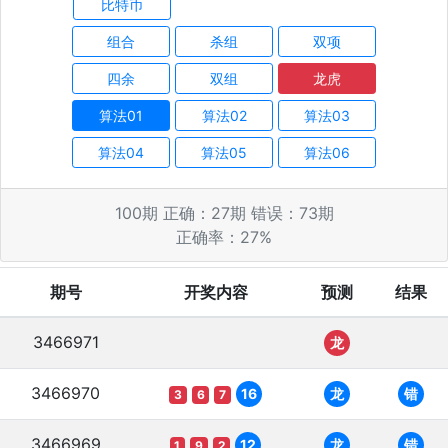
比特币
组合
杀组
双项
四余
双组
龙虎
算法01
算法02
算法03
算法04
算法05
算法06
100
期 正确：
27
期 错误：
73
期
正确率：
27
%
期号
开奖内容
预测
结果
3466971
龙
3466970
16
龙
错
3
6
7
3466969
12
龙
错
1
9
2