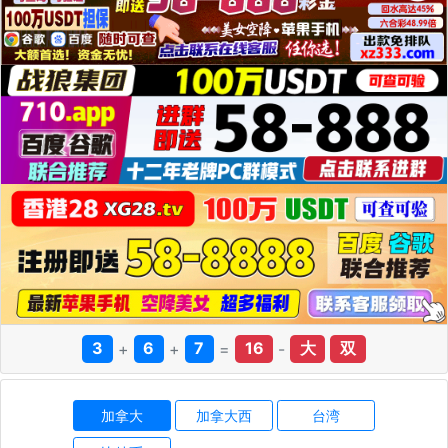
3
+
6
+
7
=
16
-
大
双
加拿大
加拿大西
台湾