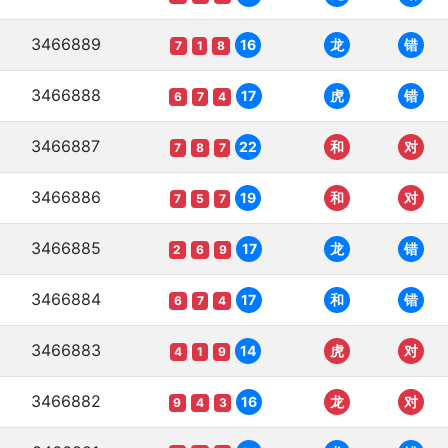
3466889
16
龙
错
7
1
8
3466888
17
虎
错
6
7
4
3466887
22
和
对
7
8
7
3466886
19
和
对
7
5
7
3466885
17
龙
错
2
6
9
3466884
17
和
错
6
7
4
3466883
14
虎
对
4
1
9
3466882
16
龙
对
9
4
3