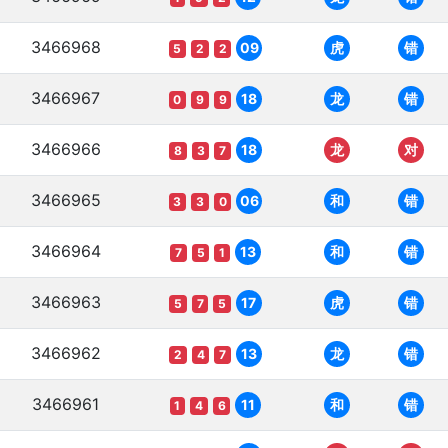
3466968
09
虎
错
5
2
2
3466967
18
龙
错
0
9
9
3466966
18
龙
对
8
3
7
3466965
06
和
错
3
3
0
3466964
13
和
错
7
5
1
3466963
17
虎
错
5
7
5
3466962
13
龙
错
2
4
7
3466961
11
和
错
1
4
6