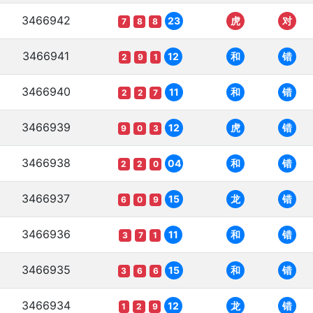
3466942
23
虎
对
7
8
8
3466941
12
和
错
2
9
1
3466940
11
和
错
2
2
7
3466939
12
虎
错
9
0
3
3466938
04
和
错
2
2
0
3466937
15
龙
错
6
0
9
3466936
11
和
错
3
7
1
3466935
15
和
错
3
6
6
3466934
12
龙
错
1
2
9