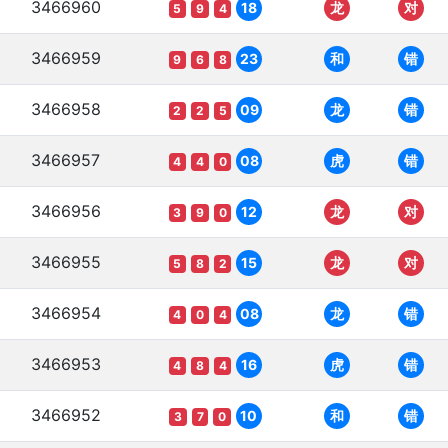
3466960
18
龙
对
5
9
4
3466959
23
和
错
9
6
8
3466958
09
龙
错
2
2
5
3466957
08
虎
错
4
4
0
3466956
12
龙
对
3
9
0
3466955
15
龙
对
5
8
2
3466954
08
龙
错
4
0
4
3466953
16
虎
错
4
8
4
3466952
10
和
错
3
7
0