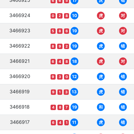
17
虎
错
6
6
5
3466924
10
虎
对
0
2
8
3466923
19
虎
对
5
8
6
3466922
19
虎
错
8
9
2
3466921
18
虎
对
6
4
8
3466920
12
虎
错
9
3
0
3466919
13
虎
错
9
1
3
3466918
19
和
错
4
8
7
3466917
11
虎
错
6
4
1