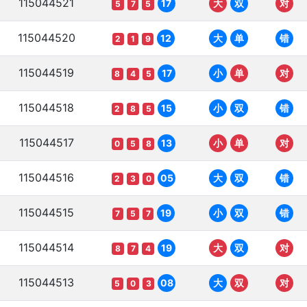
115044521
17
大
双
对
5
7
5
115044520
12
大
单
错
2
1
9
115044519
17
小
单
对
8
4
5
115044518
15
小
双
错
2
8
5
115044517
13
小
单
对
0
5
8
115044516
05
大
双
错
2
3
0
115044515
19
小
双
错
7
5
7
115044514
19
大
双
对
8
7
4
115044513
08
大
双
对
5
0
3