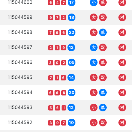
115044600
17
小
单
对
6
4
7
115044599
18
大
双
对
9
7
2
115044598
22
大
单
对
7
9
6
115044597
12
大
双
对
2
1
9
115044596
05
大
单
对
3
0
2
115044595
14
大
双
对
7
1
6
115044594
20
大
单
对
6
6
8
115044593
12
小
单
对
5
6
1
115044592
10
小
双
对
3
0
7