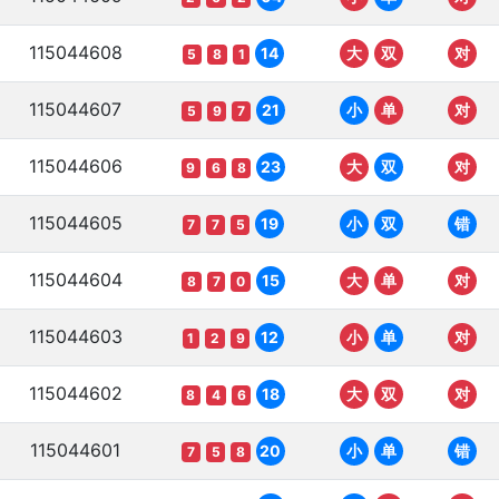
115044608
14
大
双
对
5
8
1
115044607
21
小
单
对
5
9
7
115044606
23
大
双
对
9
6
8
115044605
19
小
双
错
7
7
5
115044604
15
大
单
对
8
7
0
115044603
12
小
单
对
1
2
9
115044602
18
大
双
对
8
4
6
115044601
20
小
单
错
7
5
8