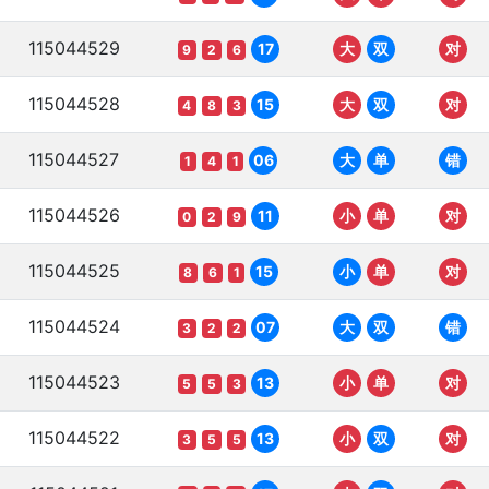
115044529
17
大
双
对
9
2
6
115044528
15
大
双
对
4
8
3
115044527
06
大
单
错
1
4
1
115044526
11
小
单
对
0
2
9
115044525
15
小
单
对
8
6
1
115044524
07
大
双
错
3
2
2
115044523
13
小
单
对
5
5
3
115044522
13
小
双
对
3
5
5