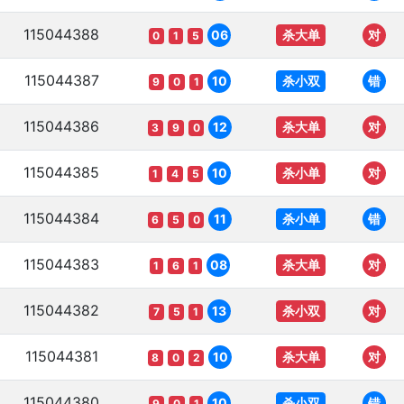
115044388
杀大单
06
对
0
1
5
115044387
杀小双
10
错
9
0
1
115044386
杀大单
12
对
3
9
0
115044385
杀小单
10
对
1
4
5
115044384
杀小单
11
错
6
5
0
115044383
杀大单
08
对
1
6
1
115044382
杀小双
13
对
7
5
1
115044381
杀大单
10
对
8
0
2
115044380
杀小双
10
错
9
0
1