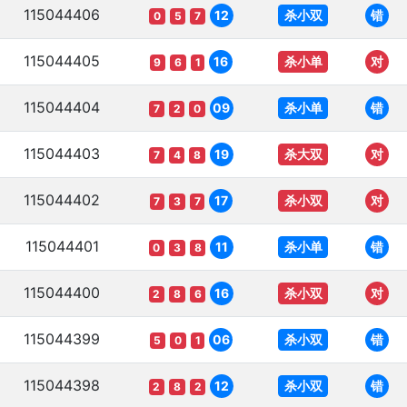
115044406
杀小双
12
错
0
5
7
115044405
杀小单
16
对
9
6
1
115044404
杀小单
09
错
7
2
0
115044403
杀大双
19
对
7
4
8
115044402
杀小双
17
对
7
3
7
115044401
杀小单
11
错
0
3
8
115044400
杀小双
16
对
2
8
6
115044399
杀小双
06
错
5
0
1
115044398
杀小双
12
错
2
8
2