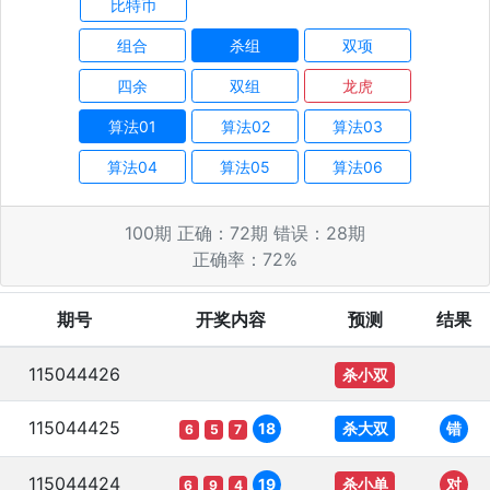
比特币
组合
杀组
双项
四余
双组
龙虎
算法01
算法02
算法03
算法04
算法05
算法06
100
期 正确：
72
期 错误：
28
期
正确率：
72
%
期号
开奖内容
预测
结果
115044426
杀小双
115044425
杀大双
18
错
6
5
7
115044424
杀小单
19
对
6
9
4