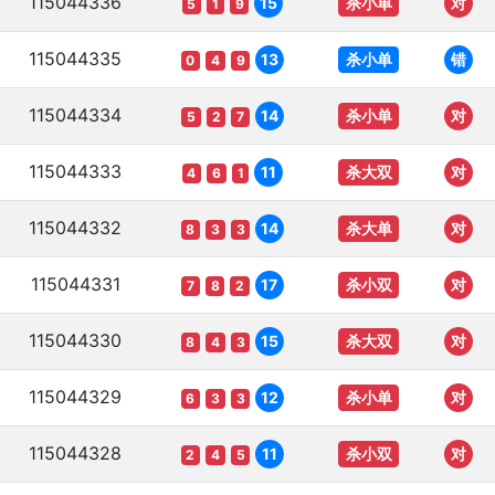
115044336
杀小单
15
对
5
1
9
115044335
杀小单
13
错
0
4
9
115044334
杀小单
14
对
5
2
7
115044333
杀大双
11
对
4
6
1
115044332
杀大单
14
对
8
3
3
115044331
杀小双
17
对
7
8
2
115044330
杀大双
15
对
8
4
3
115044329
杀小单
12
对
6
3
3
115044328
杀小双
11
对
2
4
5