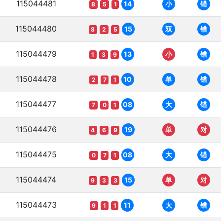
115044481
14
小
错
8
5
1
115044480
15
双
错
8
2
5
115044479
13
小
错
1
3
9
115044478
10
单
错
2
7
1
115044477
08
大
错
7
0
1
115044476
19
单
对
4
6
9
115044475
08
大
错
0
7
1
115044474
15
单
对
9
3
3
115044473
11
大
错
9
1
1