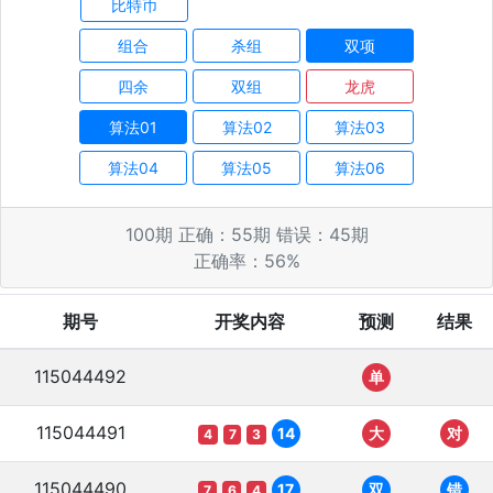
比特币
组合
杀组
双项
四余
双组
龙虎
算法01
算法02
算法03
算法04
算法05
算法06
100
期 正确：
55
期 错误：
45
期
正确率：
56
%
期号
开奖内容
预测
结果
115044492
单
115044491
14
大
对
4
7
3
115044490
17
双
错
7
6
4