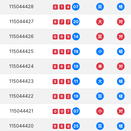
115044428
07
双
错
2
1
4
115044427
20
大
对
6
7
7
115044426
14
双
对
0
9
5
115044425
18
小
错
6
5
7
115044424
19
单
对
6
9
4
115044423
11
大
错
3
5
3
115044422
19
双
错
8
9
2
115044421
07
小
对
0
0
7
115044420
25
双
错
9
8
8