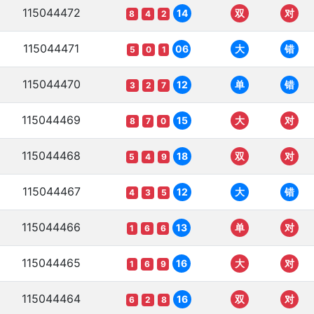
115044472
14
双
对
8
4
2
115044471
06
大
错
5
0
1
115044470
12
单
错
3
2
7
115044469
15
大
对
8
7
0
115044468
18
双
对
5
4
9
115044467
12
大
错
4
3
5
115044466
13
单
对
1
6
6
115044465
16
大
对
1
6
9
115044464
16
双
对
6
2
8