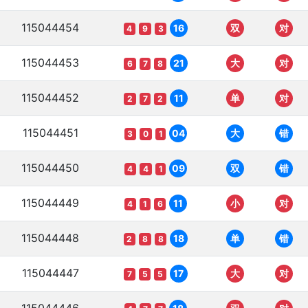
115044454
16
双
对
4
9
3
115044453
21
大
对
6
7
8
115044452
11
单
对
2
7
2
115044451
04
大
错
3
0
1
115044450
09
双
错
4
4
1
115044449
11
小
对
4
1
6
115044448
18
单
错
2
8
8
115044447
17
大
对
7
5
5
115044446