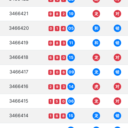
3466421
19
龙
对
9
8
2
3466420
05
和
错
0
1
4
3466419
11
和
错
0
8
3
3466418
15
龙
对
6
9
0
3466417
09
龙
错
3
0
6
3466416
14
虎
对
2
9
3
3466415
06
龙
对
1
5
0
3466414
15
龙
错
1
6
8