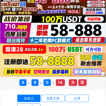
6
+
8
+
0
=
14
-
大
双
加拿大
加拿大西
台湾