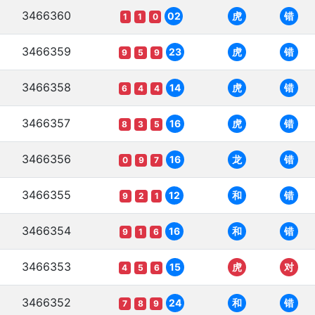
3466360
02
虎
错
1
1
0
3466359
23
虎
错
9
5
9
3466358
14
虎
错
6
4
4
3466357
16
虎
错
8
3
5
3466356
16
龙
错
0
9
7
3466355
12
和
错
9
2
1
3466354
16
和
错
9
1
6
3466353
15
虎
对
4
5
6
3466352
24
和
错
7
8
9