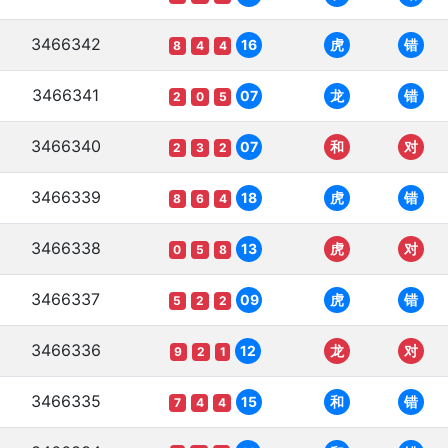
3466342
16
虎
错
8
4
4
3466341
07
龙
错
2
0
5
3466340
07
和
对
2
3
2
3466339
18
虎
错
8
6
4
3466338
13
虎
对
0
5
8
3466337
09
虎
错
5
2
2
3466336
12
龙
对
9
2
1
3466335
15
和
错
7
4
4