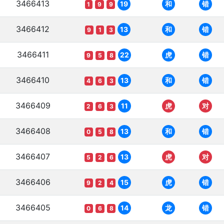
3466413
19
和
错
1
9
9
3466412
13
和
错
9
1
3
3466411
22
虎
错
9
5
8
3466410
13
和
错
4
6
3
3466409
11
虎
对
2
6
3
3466408
13
和
错
0
5
8
3466407
13
虎
对
5
2
6
3466406
15
虎
错
9
2
4
3466405
14
龙
错
0
6
8