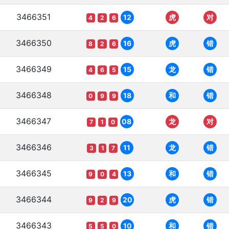
3466351
12
虎
对
4
2
6
3466350
16
虎
错
8
2
6
3466349
15
龙
错
4
6
5
3466348
18
和
错
0
9
9
3466347
08
龙
对
7
1
0
3466346
11
龙
错
3
1
7
3466345
13
和
错
9
0
4
3466344
20
虎
错
9
2
9
3466343
10
和
错
5
5
0