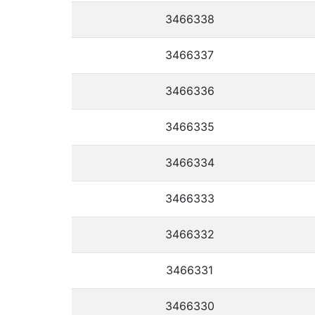
3466338
3466337
3466336
3466335
3466334
3466333
3466332
3466331
3466330