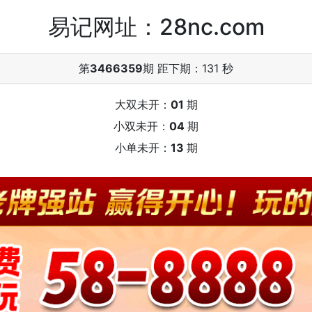
易记网址：28nc.com
第
3466359
期 距下期：
130 秒
大双未开：
01
期
小双未开：
04
期
小单未开：
13
期