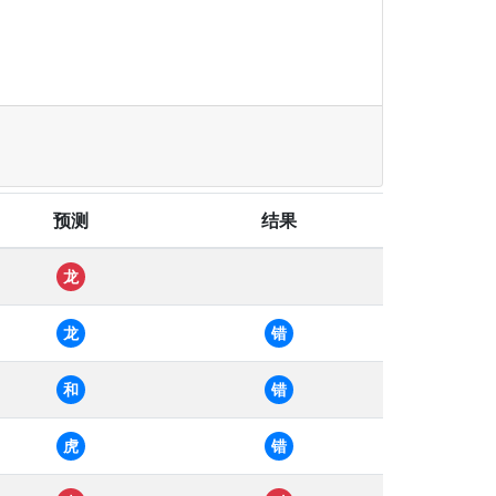
预测
结果
龙
龙
错
和
错
虎
错