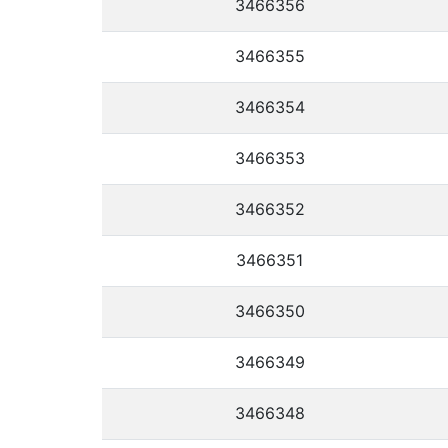
3466356
3466355
3466354
3466353
3466352
3466351
3466350
3466349
3466348