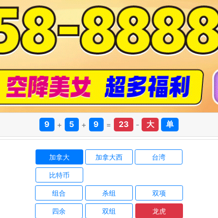
9
+
5
+
9
=
23
-
大
单
加拿大
加拿大西
台湾
比特币
组合
杀组
双项
四余
双组
龙虎