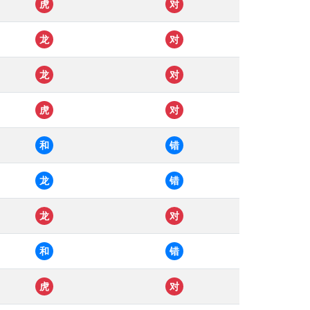
虎
对
龙
对
龙
对
虎
对
和
错
龙
错
龙
对
和
错
虎
对