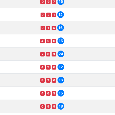
16
0
9
7
12
9
2
1
16
9
1
6
15
4
5
6
24
7
8
9
12
4
2
6
16
8
2
6
15
4
6
5
18
0
9
9