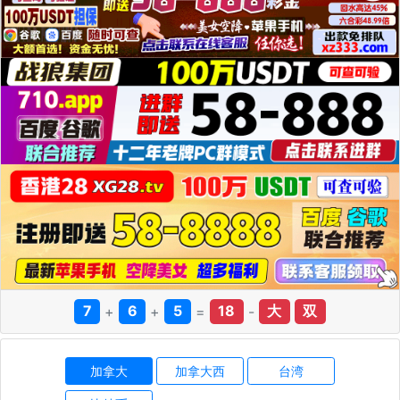
7
+
6
+
5
=
18
-
大
双
加拿大
加拿大西
台湾