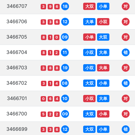
3466707
大双
小单
18
对
3
9
6
3466706
大单
小双
12
对
3
3
6
3466705
小单
大双
09
对
8
1
0
3466704
小双
大单
11
错
8
1
2
3466703
小双
大单
19
对
3
8
8
3466702
大双
小单
08
错
3
1
4
3466701
小双
大单
10
对
0
6
4
3466700
大双
小单
09
对
5
2
2
3466699
大双
小单
12
错
3
3
6