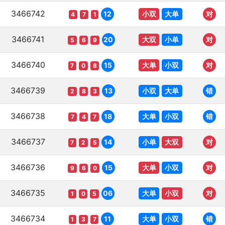
3466742
小双
大单
12
对
4
7
1
3466741
大双
小单
20
对
5
6
9
3466740
大单
小双
15
对
7
0
8
3466739
小双
大单
13
错
2
8
3
3466738
大单
小双
18
错
7
4
7
3466737
小单
大双
14
对
7
2
5
3466736
大单
小双
15
对
9
6
0
3466735
大单
小双
06
对
1
0
5
3466734
大单
小双
11
错
1
3
7