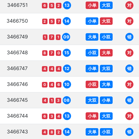
3466751
小单
大双
13
对
6
5
2
3466750
小单
大双
14
对
2
5
7
3466749
大单
小双
09
错
1
7
1
3466748
小双
大单
15
对
8
7
0
3466747
小单
大双
12
错
4
4
4
3466746
小双
大单
10
对
0
4
6
3466745
大双
小单
08
错
4
1
3
3466744
小单
大双
13
对
6
3
4
3466743
大单
小双
14
错
4
8
2