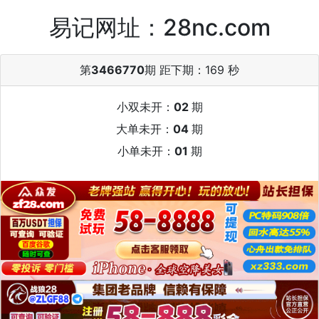
易记网址：28nc.com
第
3466770
期 距下期：
169 秒
小双未开：
02
期
大单未开：
04
期
小单未开：
01
期