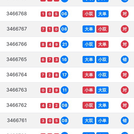
3466768
小双
大单
06
对
1
0
5
3466767
大单
小双
08
对
7
1
0
3466766
小双
大单
21
对
8
4
9
3466765
大单
小双
16
错
6
7
3
3466764
大单
小双
17
对
7
2
8
3466763
小单
大双
11
对
0
2
9
3466762
小双
大单
08
对
4
2
2
3466761
大双
小单
08
错
3
0
5