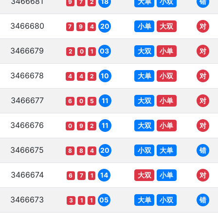
3466681
大单
小双
18
错
9
7
2
3466680
小单
大双
20
对
7
9
4
3466679
大双
小单
03
对
2
0
1
3466678
大单
小双
10
对
4
4
2
3466677
大双
小单
11
对
6
0
5
3466676
大双
小单
11
对
0
9
2
3466675
小双
大单
20
错
8
8
4
3466674
大双
小单
14
对
6
7
1
3466673
大单
小双
05
错
3
1
1