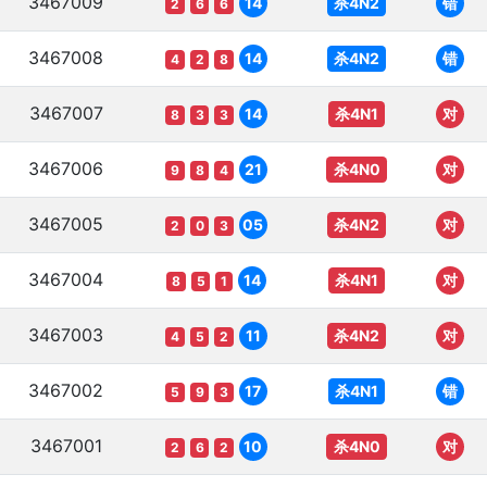
3467009
杀4N2
14
错
2
6
6
3467008
杀4N2
14
错
4
2
8
3467007
杀4N1
14
对
8
3
3
3467006
杀4N0
21
对
9
8
4
3467005
杀4N2
05
对
2
0
3
3467004
杀4N1
14
对
8
5
1
3467003
杀4N2
11
对
4
5
2
3467002
杀4N1
17
错
5
9
3
3467001
杀4N0
10
对
2
6
2