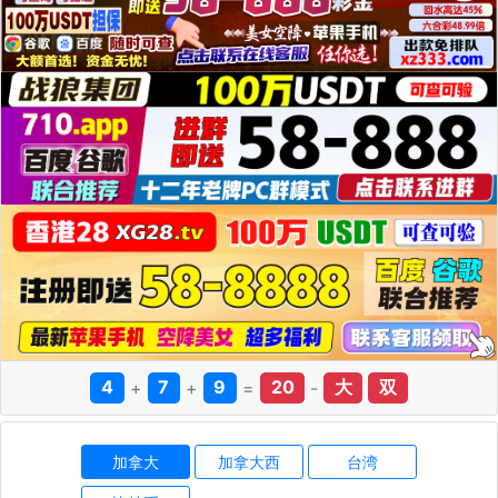
4
+
7
+
9
=
20
-
大
双
加拿大
加拿大西
台湾