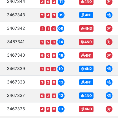
3467344
杀4N0
11
对
2
6
3
3467343
杀4N1
09
错
2
4
3
3467342
杀4N3
09
对
4
1
4
3467341
杀4N0
14
对
1
5
8
3467340
杀4N1
18
对
9
0
9
3467339
杀4N2
10
错
1
6
3
3467338
杀4N1
13
错
3
2
8
3467337
杀4N0
12
错
6
2
4
3467336
杀4N3
10
对
4
6
0