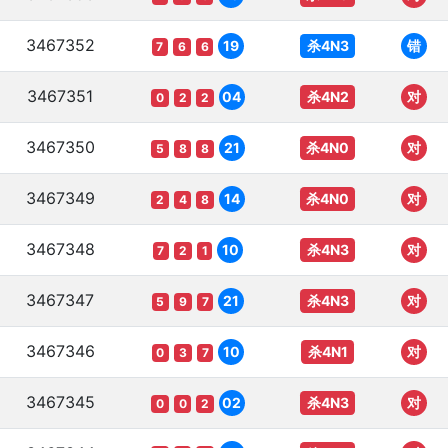
3467352
杀4N3
19
错
7
6
6
3467351
杀4N2
04
对
0
2
2
3467350
杀4N0
21
对
5
8
8
3467349
杀4N0
14
对
2
4
8
3467348
杀4N3
10
对
7
2
1
3467347
杀4N3
21
对
5
9
7
3467346
杀4N1
10
对
0
3
7
3467345
杀4N3
02
对
0
0
2