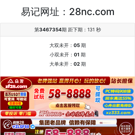
易记网址：28nc.com
第
3467354
期 距下期：
131 秒
大双未开：
05
期
小双未开：
01
期
大单未开：
02
期