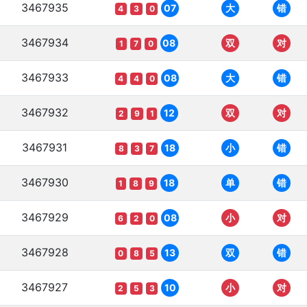
3467935
07
大
错
4
3
0
3467934
08
双
对
1
7
0
3467933
08
大
错
4
4
0
3467932
12
双
对
2
9
1
3467931
18
小
错
8
3
7
3467930
18
单
错
1
8
9
3467929
08
小
对
6
2
0
3467928
13
双
错
0
8
5
3467927
10
小
对
2
5
3