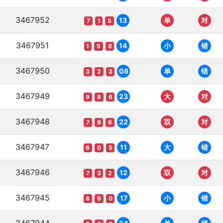
3467952
13
单
对
7
1
5
3467951
14
小
错
1
5
8
3467950
08
单
错
3
2
3
3467949
23
大
对
9
8
6
3467948
22
双
对
7
9
6
3467947
11
大
错
6
0
5
3467946
12
双
对
7
3
2
3467945
17
小
错
8
9
0
3467944