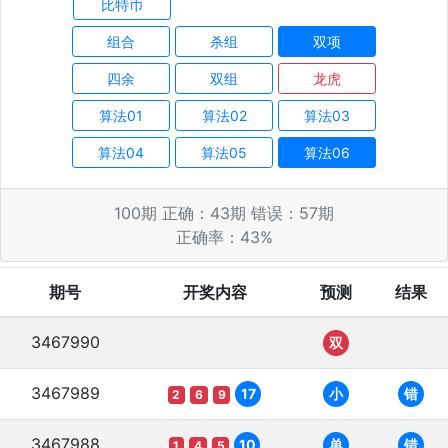
比特币
组合
杀组
双项
四余
双组
龙虎
算法01
算法02
算法03
算法04
算法05
算法06
100
期 正确：
43
期 错误：
57
期
正确率：
43
%
期号
开奖内容
预测
结果
3467990
双
3467989
17
小
错
2
6
9
3467988
10
单
错
1
4
5