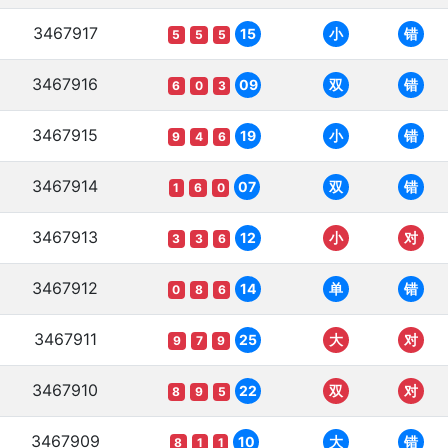
3467917
15
小
错
5
5
5
3467916
09
双
错
6
0
3
3467915
19
小
错
9
4
6
3467914
07
双
错
1
6
0
3467913
12
小
对
3
3
6
3467912
14
单
错
0
8
6
3467911
25
大
对
9
7
9
3467910
22
双
对
8
9
5
3467909
10
大
错
8
1
1