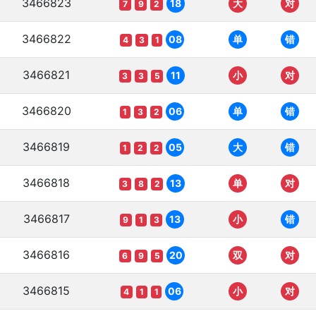
3466823
18
大
对
7
9
2
3466822
08
单
错
4
3
1
3466821
11
小
对
3
3
5
3466820
06
单
错
1
3
2
3466819
05
大
错
1
2
2
3466818
13
单
对
3
8
2
3466817
13
小
错
9
1
3
3466816
20
双
对
6
9
5
3466815
06
小
对
4
1
1