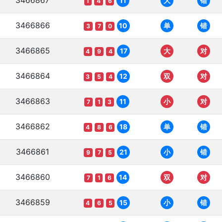
11
大
错
1
4
6
3466866
10
单
错
3
7
0
3466865
17
大
对
4
9
4
3466864
12
双
对
3
5
4
3466863
11
小
对
7
1
3
3466862
18
单
错
4
8
6
3466861
21
小
错
9
7
5
3466860
14
双
对
7
1
6
3466859
15
小
错
4
6
5