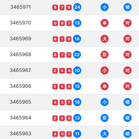
3465971
24
小
错
8
7
9
3465970
13
单
对
0
6
7
3465969
16
大
对
6
1
9
3465968
22
双
对
8
7
7
3465967
10
小
对
2
4
4
3465966
15
单
对
5
5
5
3465965
16
小
错
4
5
7
3465964
13
双
错
2
3
8
3465963
11
大
错
4
0
7