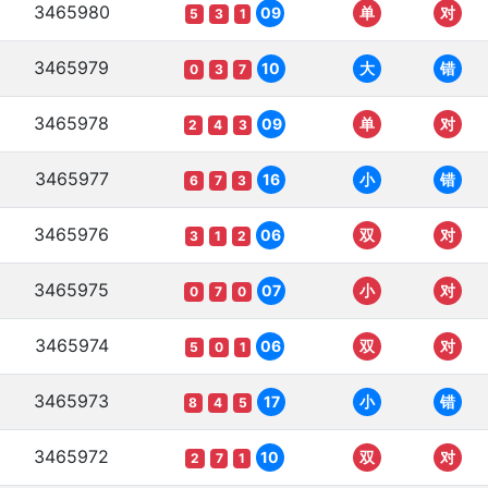
3465980
09
单
对
5
3
1
3465979
10
大
错
0
3
7
3465978
09
单
对
2
4
3
3465977
16
小
错
6
7
3
3465976
06
双
对
3
1
2
3465975
07
小
对
0
7
0
3465974
06
双
对
5
0
1
3465973
17
小
错
8
4
5
3465972
10
双
对
2
7
1