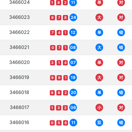
3466024
11
单
对
1
8
2
3466023
24
大
对
9
7
8
3466022
12
单
错
7
4
1
3466021
08
大
错
0
7
1
3466020
07
单
对
2
1
4
3466019
19
大
对
9
9
1
3466018
20
单
错
9
9
2
3466017
06
小
对
1
3
2
3466016
11
双
错
0
5
6