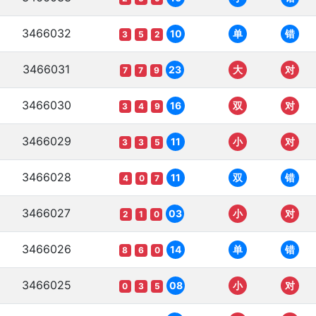
3466032
10
单
错
3
5
2
3466031
23
大
对
7
7
9
3466030
16
双
对
3
4
9
3466029
11
小
对
3
3
5
3466028
11
双
错
4
0
7
3466027
03
小
对
2
1
0
3466026
14
单
错
8
6
0
3466025
08
小
对
0
3
5