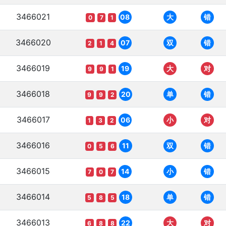
3466021
08
大
错
0
7
1
3466020
07
双
错
2
1
4
3466019
19
大
对
9
9
1
3466018
20
单
错
9
9
2
3466017
06
小
对
1
3
2
3466016
11
双
错
0
5
6
3466015
14
小
错
7
0
7
3466014
18
单
错
5
8
5
3466013
22
大
对
6
8
8