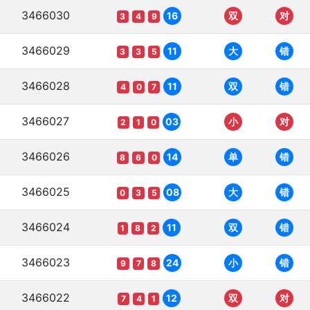
3466030
16
双
对
3
4
9
3466029
11
大
错
3
3
5
3466028
11
双
错
4
0
7
3466027
03
小
对
2
1
0
3466026
14
单
错
8
6
0
3466025
08
大
错
0
3
5
3466024
11
双
错
1
8
2
3466023
24
小
错
9
7
8
3466022
12
双
对
7
4
1